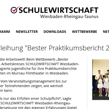
RAMM
NEWSLETTER
DOWNLOADS
WETTBEWERBE
NE
rleihung "Bester Praktikumsbericht
n die Arbeitswelt! Beim Wettbewerb „Bester
es Arbeitskreises SCHULEWIRTSCHAFT Wiesbaden-
ierte Jugendliche für ihre Praktikumsberichte
sten im Murnau Filmtheater in Wiesbaden.
oß: Vom Veranstaltungsmanagement bis zur
der Teilnehmenden zeigen, wie wertvoll
in kann.
s nur das Erfüllen einer Schulpflicht“, sagte
on SCHULEWIRTSCHAFT Wiesbaden-Rheingau-
ersetzung mit den eigenen Erfahrungen bietet